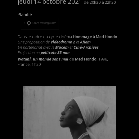
jeudi 14 octobre 2021
20h30
22h30
Planifié
Ouvrir dans l’application
Dans le cadre du cycle cinéma
Hommage à Med Hondo
Une proposition de
Videodrome 2
et
Aflam
En partenariat avec le
Mucem
et
Ciné-Archives
Projection en
pellicule 35 mm
Watani, un monde sans mal
de
Med Hondo
, 1998,
France, 1h20