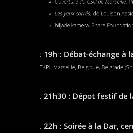
Ouverture du CSU de Marseille
, P
Les yeux carrés
, de Louison Assi
hiljade.kamera, Share Foundatio
19h : Débat-échange à la
TKPL Marseille, Belgique, Belgrade (Sh
21h30 : Dépot festif de l
22h : Soirée à la Dar, ce