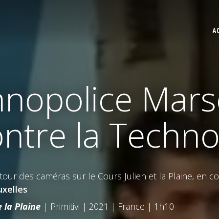
A
hnopolice Marse
ontre la Techno
tour des caméras sur le Cours Julien et la Plaine, en c
uxelles
e la Plaine
|
Primitivi | 2021 | France | 1h10