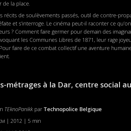
 de la place.
es récits de soulèvements passés, outil de contre-propa
aite et s’interroge. Le cinéma peut-il raconter ce qu’on 
queurs ? Comment faire germer pour demain des imaginai
onvoquant les Communes Libres de 1871, leur rage joye
n. Pour faire de ce combat collectif une aventure humain
ient.
ts-métrages à la Dar, centre social a
on
TEknoPanikk
par
Technopolice Belgique
itivi | 2012 | 5 min