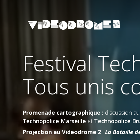
Festival Tec
Tous unis c
Promenade cartographique :
discussion au
Technopolice Marseille
et
Technopolice Br
Projection au Videodrome 2
:
La Bataille d