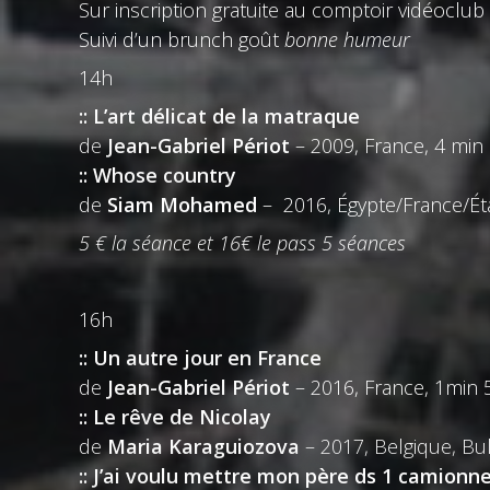
Sur inscription gratuite au comptoir vidéoclub
Suivi d’un brunch goût
bonne humeur
14h
:: L’art délicat de la matraque
de
Jean-Gabriel Périot
– 2009, France, 4 min
:: Whose country
de
Siam Mohamed
– 2016, Égypte/France/Ét
5 € la séance et 16€ le pass 5 séances
16h
:: Un autre jour en France
de
Jean-Gabriel Périot
– 2016, France, 1min 
:: Le rêve de Nicolay
de
Maria Karaguiozova
– 2017, Belgique, Bul
:: J’ai voulu mettre mon père ds 1 camionn