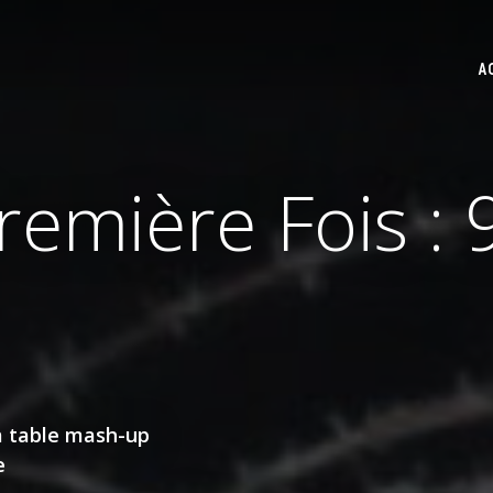
A
Première Fois :
a table mash-up
e