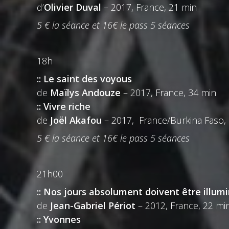
d’
Olivier Duval
– 2017, France, 21 min
5 € la séance et 16€ le pass 5 séances
18h
:: Le saint des voyous
de
Maïlys Andouze
– 2017, France, 34 min
:: Vivre riche
de
Joël Akafou
– 2017, France/Burkina Faso,
5 € la séance et 16€ le pass 5 séances
21h00
:: Nos jours absolument doivent être illum
de
Jean-Gabriel Périot
– 2012, France, 22 mi
:: Yvonnes