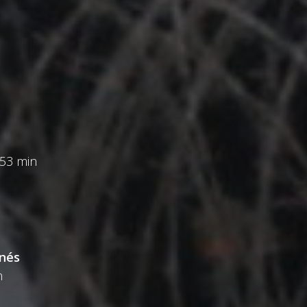
 53 min
inés
n