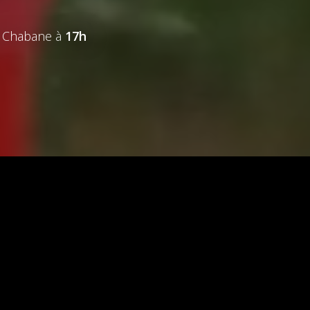
d Chabane à
17h