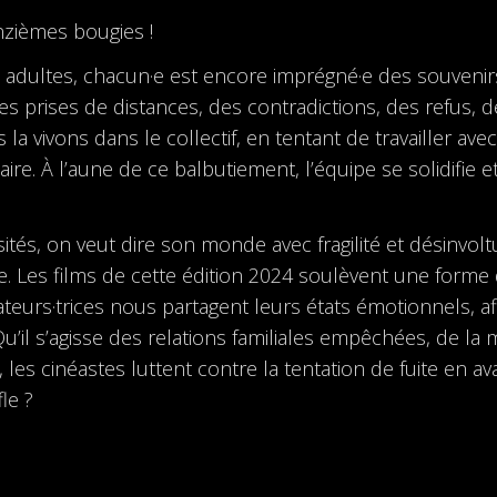
inzièmes bougies !
es adultes, chacun·e est encore imprégné·e des souveni
 prises de distances, des contradictions, des refus, 
la vivons dans le collectif, en tentant de travailler ave
ire. À l’aune de ce balbutiement, l’équipe se solidifi
és, on veut dire son monde avec fragilité et désinvoltur
ge. Les films de cette édition 2024 soulèvent une form
ateurs·trices nous partagent leurs états émotionnels, aff
Qu’il s’agisse des relations familiales empêchées, de la
, les cinéastes luttent contre la tentation de fuite en a
le ?