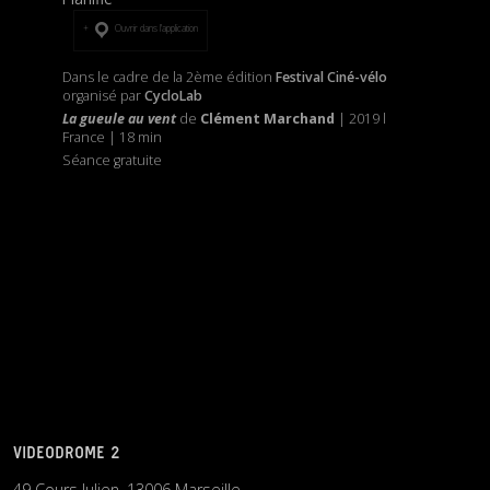
Ouvrir dans l’application
Dans le cadre de la 2ème édition
Festival Ciné-vélo
organisé par
CycloLab
La gueule au vent
de
Clément Marchand
| 2019 l
France | 18 min
Séance gratuite
VIDEODROME 2
49 Cours Julien, 13006 Marseille