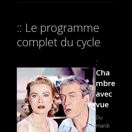
Le programme
complet du cycle
Cha
mbre
avec
vue
Du
mardi