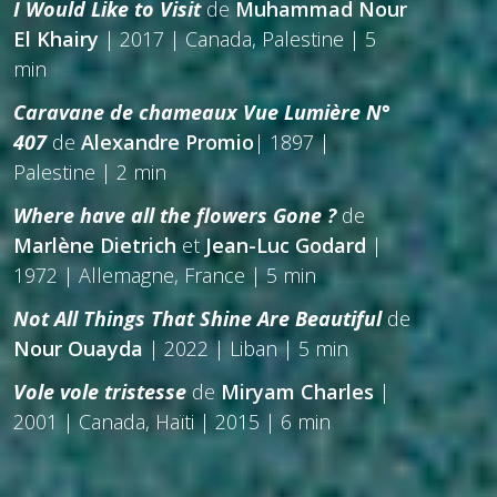
I Would Like to Visit
de
Muhammad Nour
El Khairy
| 2017 | Canada, Palestine | 5
min
Caravane de chameaux Vue Lumière N°
407
de
Alexandre Promio
| 1897 |
Palestine | 2 min
Where have all the flowers Gone ?
de
Marlène Dietrich
et
Jean-Luc Godard
|
1972 | Allemagne, France | 5 min
Not All Things That Shine Are Beautiful
de
Nour Ouayda
| 2022 | Liban | 5 min
Vole vole tristesse
de
Miryam Charles
|
2001 | Canada, Haïti | 2015 | 6 min