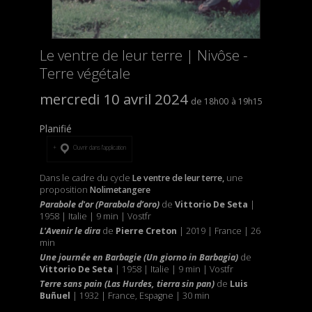
Le ventre de leur terre | Nivôse -
Terre végétale
mercredi 10 avril 2024
18h00
19h15
Planifié
Ouvrir dans l’application
Dans le cadre du cycle
Le ventre de leur terre,
une
proposition
Nolimetangere
Parabole d'or (Parabola d’oro)
de
Vittorio De Seta
|
1958 | Italie | 9 min | Vostfr
L'Avenir le dira
de
Pierre Creton
| 2019 | France | 26
min
Une journée en Barbagie (Un giorno in Barbagia)
de
Vittorio De Seta
| 1958 | Italie | 9 min | Vostfr
Terre sans pain (Las Hurdes, tierra sin pan)
de
Luis
Buñuel
| 1932 | France, Espagne | 30 min