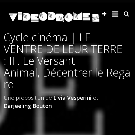
Cycle cinéma | LE
VENTRE DE LEUR TERRE
: III. Le Versant
Animal, Décentrer le Rega
rd
Une proposition de
Livia Vesperini
et
Darjeeling Bouton