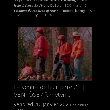
proposition de
Livia Vesperini
et
Darjeeling Bouton
Isole di fuoco
de
Vittorio De Seta
| 1955 | Italie | 9 min
L’Homme d’Aran (Man of Aran)
de
Robert Flaherty
| 1934
| Grande-Bretagne | 1h20
Le ventre de leur terre #2 |
VENTÔSE / fumeterre
vendredi 10 janvier 2025
20h00
22h30