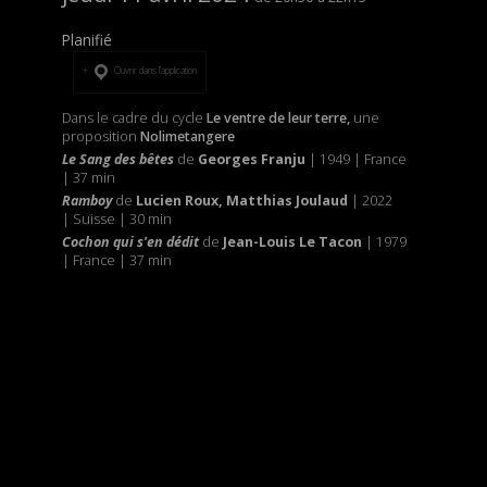
Planifié
Ouvrir dans l’application
Dans le cadre du cycle
Le ventre de leur terre,
une
proposition
Nolimetangere
Le Sang des bêtes
de
Georges Franju
| 1949 | France
| 37 min
Ramboy
de
Lucien Roux, Matthias Joulaud
| 2022
| Suisse | 30 min
Cochon qui s'en dédit
de
Jean-Louis Le Tacon
| 1979
| France | 37 min