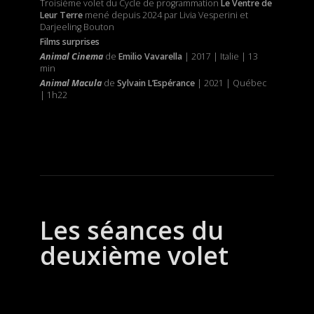
Troisième volet du Cycle de programmation
Le Ventre de
Leur Terre
mené depuis 2024 par Livia Vesperini et
Darjeeling Bouton
Films surprises
Animal Cinema
de
Emilio Vavarella
| 2017 | Italie | 13
min
Animal Macula
de
Sylvain L’Espérance
| 2021 | Québec
| 1h22
Les séances du
deuxième volet