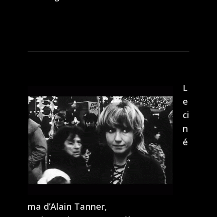
L
e
ci
n
é
ma d’Alain Tanner,