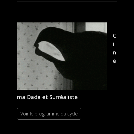
C
i
n
é
ma Dada et Surréaliste
Voir le programme du cycle