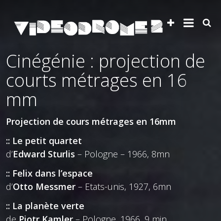
Cinégénie : projection de
courts métrages en 16
mm
Projection de cours métrages en 16mm
:: Le petit quartet
d’
Edward Sturlis
– Pologne – 1966, 8mn
:: Felix dans l’espace
d’
Otto Messmer
– Etats-unis, 1927, 6mn
:: La planète verte
de
Piotr Kamler
– Pologne, 1966, 9 min