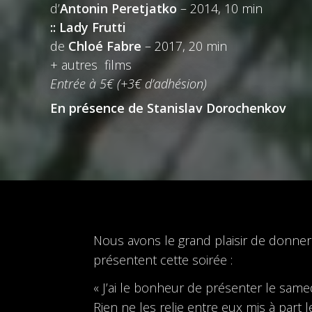
d’
Antonin Peretjatko
– 2014, 10 min
:: Lady Frutti
de
Chloé Fabre
– 2017, 20 min
+ autres films
Entrée à 5€ (+3€ d’adhésion)
En présence de Stanislav Dorochenkov
Nous avons le grand plaisir de donne
présentent cette soirée :
« J’ai le bonheur de présenter le sam
Rien ne les relie entre eux mis à part 