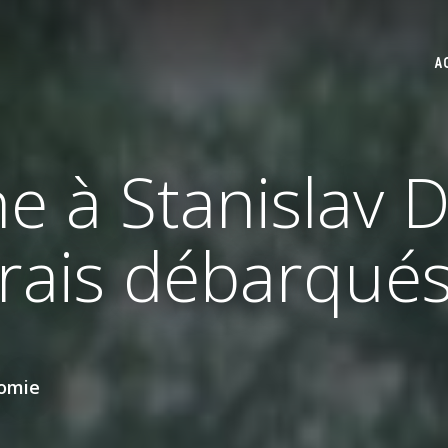
A
he à Stanislav
frais débarqués
nomie