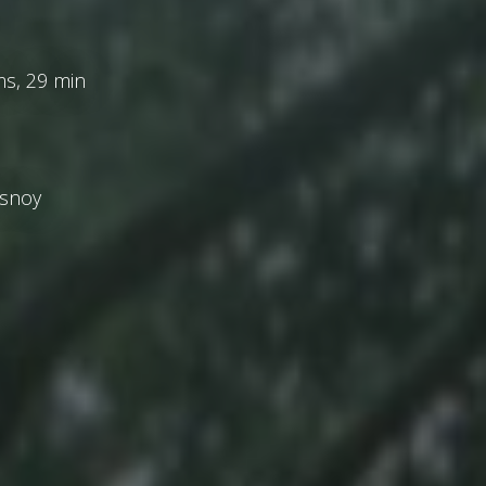
lms, 29 min
esnoy