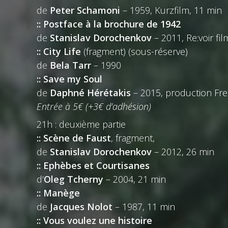
de
Peter Schamoni
– 1959, Kurzfilm, 11 min
:: Postface à la brochure de 1942
de
Stanislav Dorochenkov
– 2011, Re:voir fi
:: City Life
(fragment) (sous-réserve)
de
Bela Tarr
– 1990
:: Save my Soul
de
Daphné Hérétakis
– 2015, production Fr
Entrée à 5€ (+3€ d’adhésion)
21h : deuxième partie
:: Scène de Faust
, fragment,
de
Stanislav Dorochenkov
– 2012, 26 min
:: Ephèbes et Courtisanes
d’
Oleg Tcherny
– 2004, 21 min
:: Manège
de
Jacques Nolot
– 1987, 11 min
:: Vous voulez une histoire