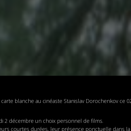
r carte blanche au cinéaste Stanislav Dorochenkov ce 
edi 2 décembre un choix personnel de films.
leurs courtes durées, leur présence ponctuelle dans la v