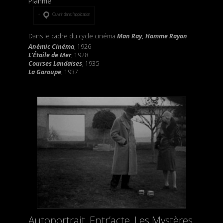
Planifié
Ouvrir dans l’application
Dans le cadre du cycle cinéma
Man Ray, Homme Rayon
Anémic Cinéma
, 1926
L’Étoile de Mer
, 1928
Courses Landaises
, 1935
La Garoup
e
, 1937
Autoportrait, Entr’acte, Les Mystères