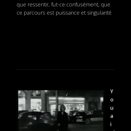
que ressentir, fut-ce confusément, que
ce parcours est puissance et singularité.
Y
o
u
a
i