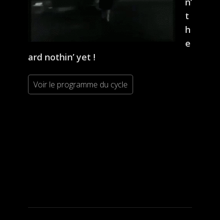
n’
t
h
e
ard nothin’ yet !
Voir le programme du cycle