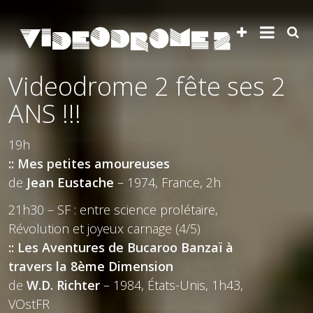
Videodrome 2 fête ses 2
ANS !!!
19h
:: Mes petites amoureuses
de
Jean Eustache
– 1974, France, 2h
21h30 – SF : entre science prolétaire,
Révolution et joyeux carnage (4/5)
:: Les Aventures de Bucaroo Banzaï à
travers la 8ème Dimension
de
W.D. Richter
– 1984, États-Unis, 1h43,
VOstFR