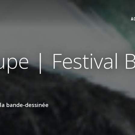
A
upe | Festival 
 la bande-dessinée