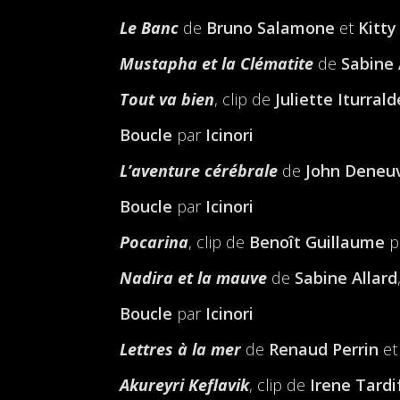
Le Banc
de
Bruno Salamone
et
Kitty
Mustapha et la Clématite
de
Sabine 
Tout va bien
, clip de
Juliette Iturral
Boucle
par
Icinori
L’aventure cérébrale
de
John Deneu
Boucle
par
Icinori
Pocarina
, clip de
Benoît Guillaume
p
Nadira et la mauve
de
Sabine Allard
Boucle
par
Icinori
Lettres à la mer
de
Renaud Perrin
e
Akureyri Keflavik
, clip de
Irene Tardi