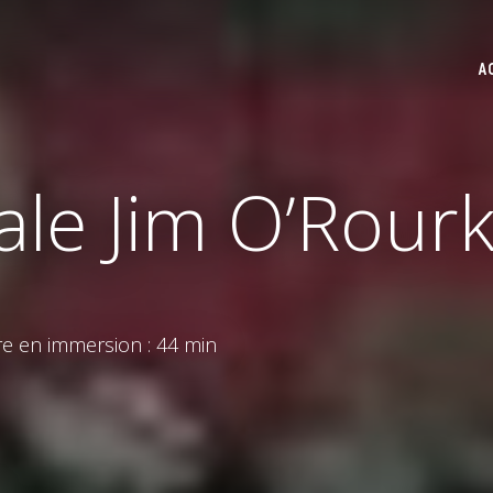
A
ale Jim O’Rour
e en immersion : 44 min