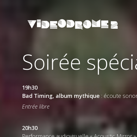
Soirée spéci
19h30
Bad Timing, album mythique
: écoute sonor
Entrée libre
20h30
Performance audiovisuelle « Acoustic Mirror »