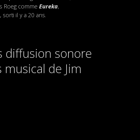
olas Roeg comme
Eureka
,
sorti il y a 20 ans.
s diffusion sonore
 musical de Jim