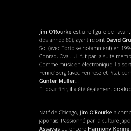
Jim O’Rourke
est une figure de l’avan
des année 80), ayant rejoint
David Gr
Sol (avec Tortoise notamment) en 1994,
Conrad, Oval…, il fut par la suite mem
Comme musicien électronique il a so
Fenno’Berg (avec Fennesz et Pita), co
Günter Müller
…
Et pour finir, il a été également pro
Natif de Chicago,
Jim O’Rourke
a compo
japonais. Passionné par la culture jap
Assayas
ou encore
Harmony Korine.