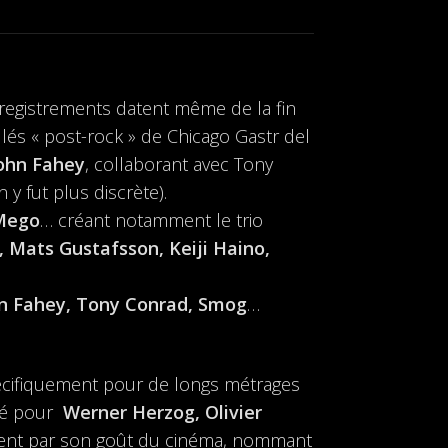
nregistrements datent même de la fin
és « post-rock » de Chicago Gastr del
ohn Fahey
, collaborant avec Tony
y fut plus discrète).
 Mego
… créant notamment le trio
 Mats Gustafsson, Keiji Haino,
ohn Fahey, Tony Conrad, Smog
…
cifiquement pour de longs métrages
osé pour
Werner Herzog, Olivier
ement par son goût du cinéma, nommant