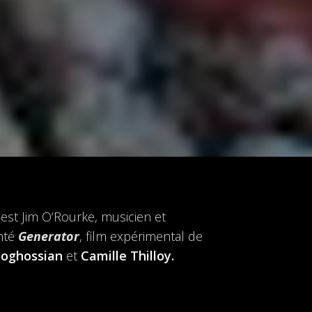
u’est Jim O’Rourke, musicien et
enté
Generator
, film expérimental de
Boghossian
et
Camille Thilloy.