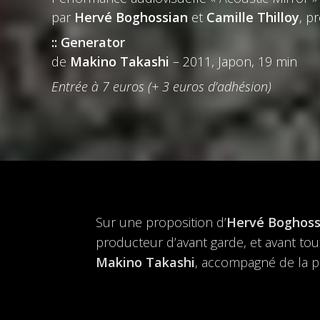
par
Hervé Boghossian
et
Camille Thilloy
, p
:: Generator
de
Makino Takashi
– 2011, Japon, 19 min
Entrée à 7 euros (+ 3 euros d’adhésion)
Sur une proposition d’
Hervé Boghoss
producteur d’avant garde, et avant tou
Makino Takashi
, accompagné de la 