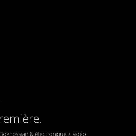
première.
 Boghossian & électronique + vidéo