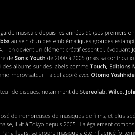
t garde musicale depuis les années 90 (ses premiers e
ubbs
au sein d’un des emblématiques groupes estampill
 il en devient un élément créatif essentiel, évoquant
J
bre de
Sonic Youth
de 2000 à 2005 (mais sa contribution 
rti des albums sur des labels comme
Touch, Editions
mme improvisateur il a collaboré avec
Otomo Yoshhide,
ducteur de disques, notamment de S
tereolab, Wilco, J
sé de nombreuses de musiques de films, et plus spé
onaise, il vit à Tokyo depuis 2005. Il a également comp
Par ailleurs, sa propre musique a été influencé fort