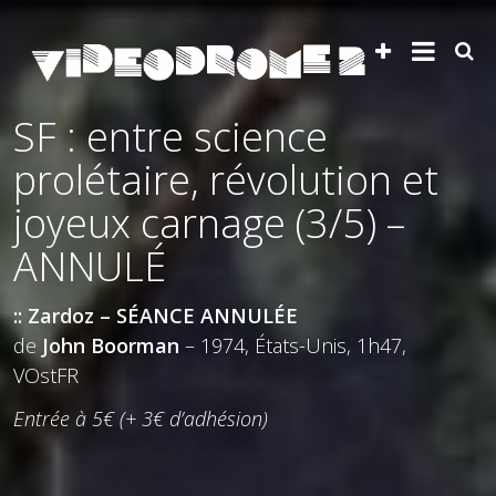
SF : entre science
prolétaire, révolution et
joyeux carnage (3/5) –
ANNULÉ
:: Zardoz – SÉANCE ANNULÉE
de
John Boorman
– 1974, États-Unis, 1h47,
VOstFR
Entrée à 5€ (+ 3€ d’adhésion)