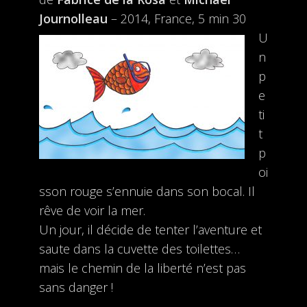
Journolleau
– 2014, France, 5 min 30
U
n
p
e
ti
t
p
oi
sson rouge s’ennuie dans son bocal. Il
rêve de voir la mer.
Un jour, il décide de tenter l’aventure et
saute dans la cuvette des toilettes…
mais le chemin de la liberté n’est pas
sans danger !