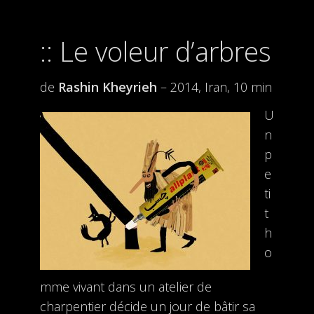
Le voleur d’arbres
de
Rashin Kheyrieh
– 2014, Iran, 10 min
U
n
p
e
ti
t
h
o
mme vivant dans un atelier de
charpentier décide un jour de bâtir sa