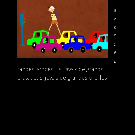
j’
a
v
ai
s
d
e
g
randes jambes… si j’avais de grands
bras… et si j’avais de grandes oreilles !