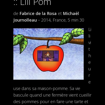
Lili Pom
de
Fabrice de la Rosa
et
Michaël
Journolleau
– 2014, France, 5 min 30
Li
li
vi
t
h
e
u
r
e
use dans sa maison-pomme. Sa vie
bascule quand une fermière vient cueillir
des pommes pour en faire une tarte et