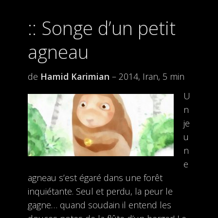
Songe d’un petit
agneau
de
Hamid Karimian
– 2014, Iran, 5 min
U
n
je
u
n
e
agneau s’est égaré dans une forêt
inquiétante. Seul et perdu, la peur le
gagne… quand soudain il entend les