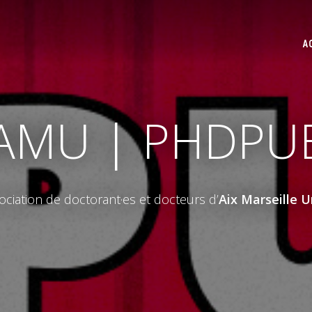
A
nAMU | PHDPU
sociation de doctorant·es et docteurs d’
Aix Marseille U