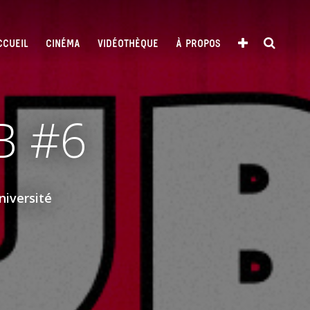
CCUEIL
CINÉMA
VIDÉOTHÈQUE
À PROPOS
B #6
niversité