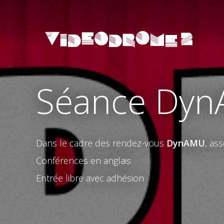
Séance Dy
Dans le cadre des rendez-vous
DynAMU
, as
Conférences en anglais
Entrée libre avec adhésion