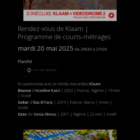
Rendez-vous de Klaam |
Programme de courts-métrages
mardi 20 mai 2025
20h30
21h30
Planifié
Ouvrir dans l’application
En partenariat avec le média marseillais
Klaam
Boussa
d'
Azedine Kasri
| 2023 | France, Algérie | 19 min
| Vostfr
Sukar
d'I
lias El Faris
| 2019 | France, Maroc | 9 min |
Vostfr
Uzzu
de
Sonia Ahnou
| 2011 | Algérie | 22 min | Vostfr