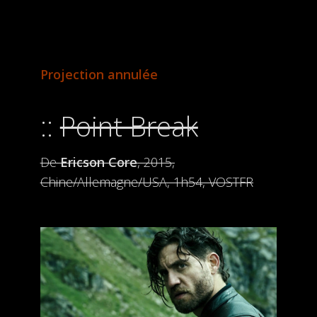
Projection annulée
Point Break
De
Ericson Core
, 2015,
Chine/Allemagne/USA, 1h54, VOSTFR