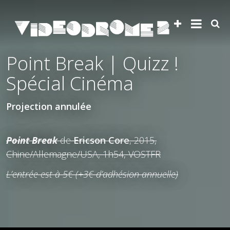
Point Break | Quizz !
Spécial Cinéma
Projection annulée
Point Break
de
Ericson Core
, 2015,
Chine/Allemagne/USA, 1h54, VOSTFR
L’entrée est à 5€ (+3€ d’adhésion annuelle)