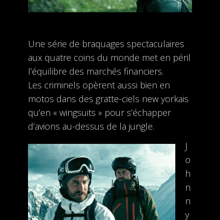
Une série de braquages spectaculaires
aux quatre coins du monde met en péril
l’équilibre des marchés financiers.
Les criminels opèrent aussi bien en
motos dans des gratte-ciels new yorkais
qu’en « wingsuits » pour s’échapper
d’avions au-dessus de la jungle.
J
o
h
n
n
y