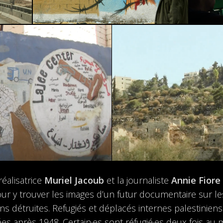
éalisatrice
Muriel Jacoub
et la journaliste
Annie Fiore
ur y trouver les images d’un futur documentaire sur les 
s détruites. Refugiés et déplacés internes palestiniens o
es après 1948. Certain·es sont réfugié·es deux fois au 