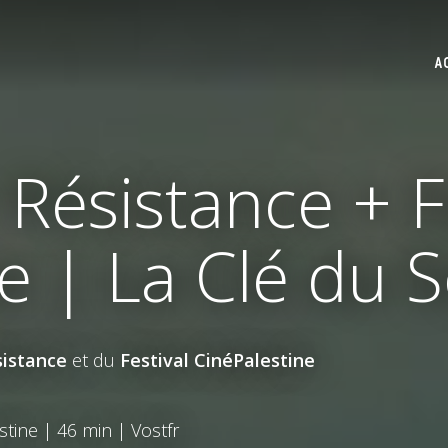
A
 Résistance + F
e | La Clé du S
sistance
et du
Festival CinéPalestine
tine | 46 min | Vostfr