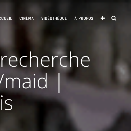
CCUEIL
CINÉMA
VIDÉOTHÈQUE
À PROPOS
 recherche
/maid |
is