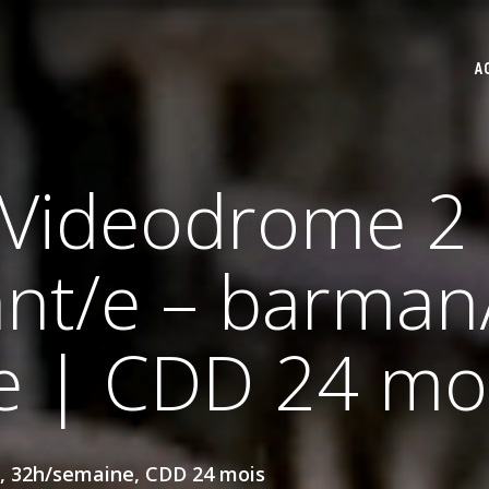
A
 Videodrome 2
ant/e – barman
e | CDD 24 mo
, 32h/semaine, CDD 24 mois