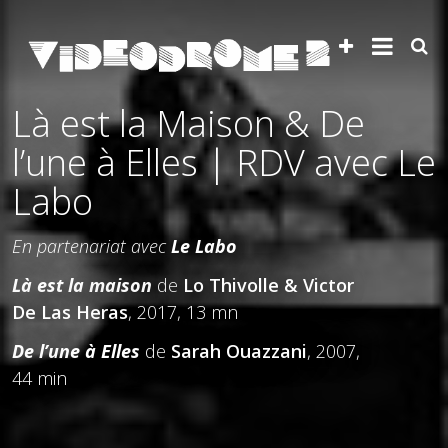
Là est la Maison & De
l’une à Elles | RDV avec Le
Labo
En partenariat avec
Le Labo
Là est la maison
de
Lo Thivolle & Victor
De Las Heras
, 2017, 13 mn
De l’une à Elles
de
Sarah Ouazzani
, 2007,
44 min