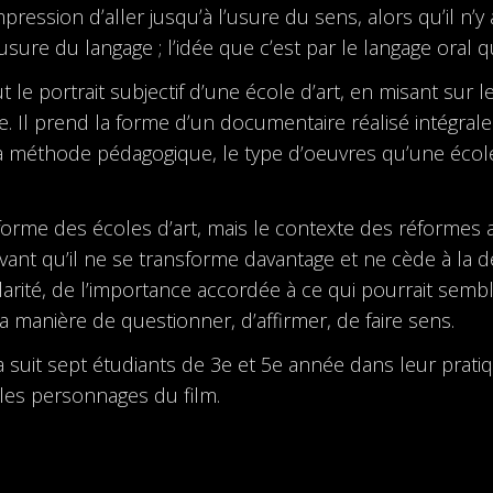
pression dʼaller jusquʼà lʼusure du sens, alors quʼil nʼy
usure du langage ; lʼidée que cʼest par le langage oral q
t le portrait subjectif d’une école d’art, en misant sur 
. Il prend la forme dʼun documentaire réalisé intégralem
 la méthode pédagogique, le type d’oeuvres quʼune éco
éforme des écoles d’art, mais le contexte des réformes 
avant qu’il ne se transforme davantage et ne cède à la
arité, de l’importance accordée à ce qui pourrait sembler
manière de questionner, d’affirmer, de faire sens.
 suit sept étudiants de 3e et 5e année dans leur prati
 les personnages du film.