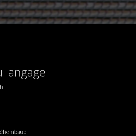
u langage
2h
Préhembaud