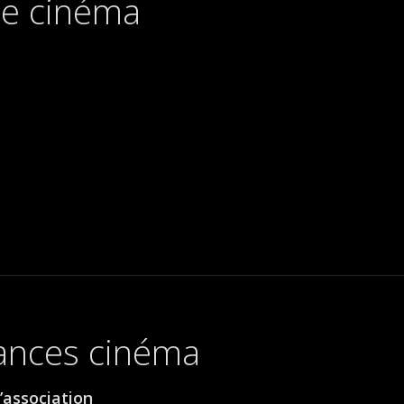
 de cinéma
éances cinéma
’association