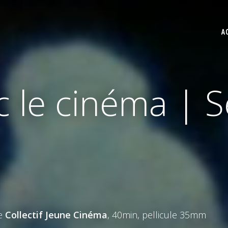
A
c le cinéma | 
le
Collectif Jeune Cinéma
, 40min, pellicule 35mm