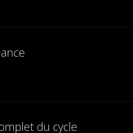
éance
mplet du cycle