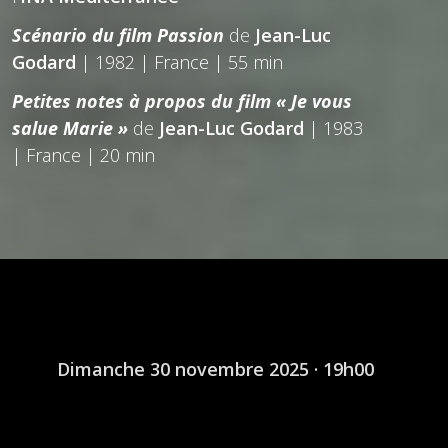
Scénario du film Passion
de
Jean-Luc
Godard
| 1982 | France | 55 min
Petites notes à propos du film « Je vous
salue Marie »
de
Jean-Luc Godard
| 1983
| France | 20 min
Dimanche 30 novembre 2025 · 19h00