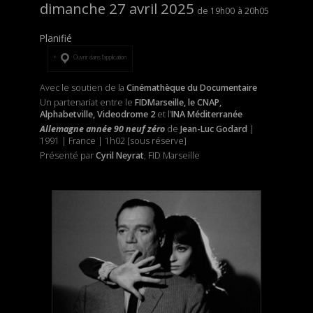
dimanche 27 avril 2025
19h00
20h05
Planifié
Ouvrir dans l’application
Avec le soutien de la
Cinémathèque du Documentaire
Un partenariat entre le
FIDMarseille, le CNAP,
Alphabetville, Videodrome 2
et l’
INA Méditerranée
Allemagne année 90 neuf zéro
de
Jean-Luc Godard
|
1991 | France | 1h02 [sous réserve]
Présenté par
Cyril Neyrat
, FID Marseille