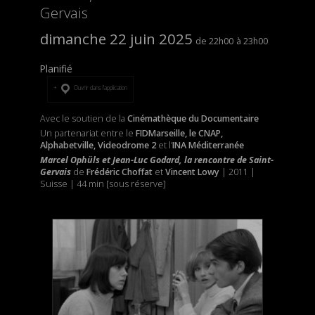
Gervais
dimanche 22 juin 2025
22h00
23h00
Planifié
Ouvrir dans l’application
Avec le soutien de la
Cinémathèque du Documentaire
Un partenariat entre le
FIDMarseille, le CNAP,
Alphabetville, Videodrome 2
et l’
INA Méditerranée
Marcel Ophüls et Jean-Luc Godard, la rencontre de Saint-
Gervais
de
Frédéric Choffat
et
Vincent Lowy
| 2011 |
Suisse | 44 min [sous réserve]