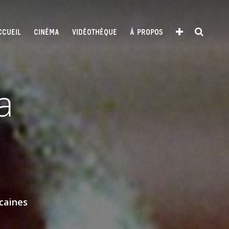
CCUEIL
CINÉMA
VIDÉOTHÈQUE
À PROPOS
a
caines