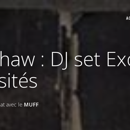
A
aw : DJ set Exo
sités
iat avec le
MUFF