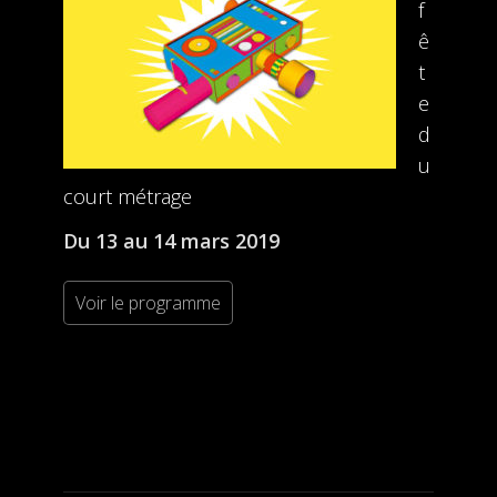
f
ê
t
e
d
u
court métrage
Du 13 au 14 mars 2019
Voir le programme