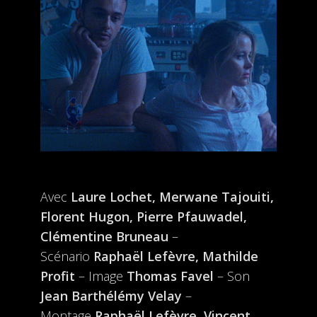
Avec
Laure Lochet, Merwane Tajouiti,
Florent Hugon, Pierre Pfauwadel,
Clémentine Bruneau
–
Scénario
Raphaël Lefèvre, Mathilde
Profit
– Image
Thomas Favel
– Son
Jean Barthélémy Velay
–
Montage
Raphaël Lefèvre, Vincent