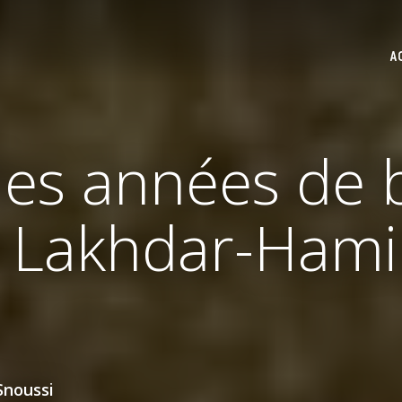
A
es années de b
akhdar-Hamin
noussi