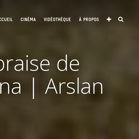
CCUEIL
CINÉMA
VIDÉOTHÈQUE
À PROPOS
raise de
a | Arslan