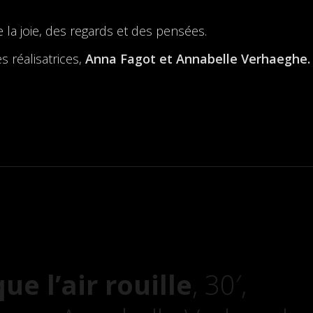
e la joie, des regards et des pensées.
s réalisatrices,
Anna Fagot et Annabelle Verhaeghe.
e l’air rouille
, 30′,