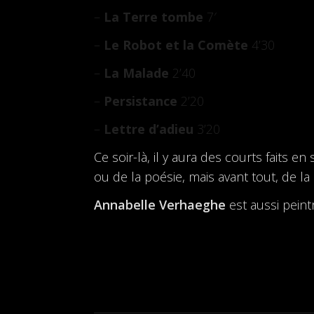
–
La Terre tombe
7′
–
Le Robot et la Comète
4’30
–
La Malade
2’40
–
Persistance
2’20
–
Lettre d’adieu
3’20
Ce soir-là, il y aura des courts faits 
ou de la poésie, mais avant tout, de la
Annabelle Verhaeghe
est aussi peint