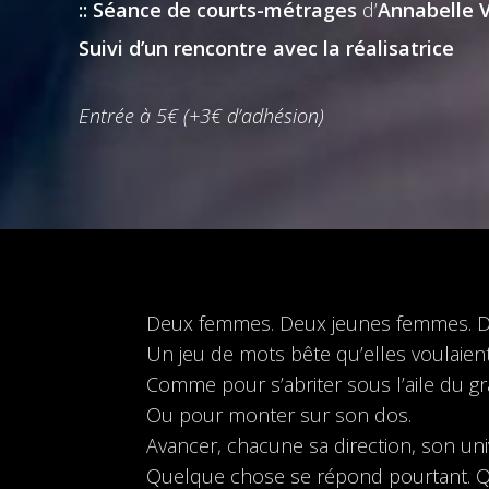
:: Séance de courts-métrages
d’
Annabelle 
Suivi d’un rencontre avec la réalisatrice
Entrée à 5€ (+3€ d’adhésion)
Deux femmes. Deux jeunes femmes. Des 
Un jeu de mots bête qu’elles voulaient f
Comme pour s’abriter sous l’aile du g
Ou pour monter sur son dos.
Avancer, chacune sa direction, son univ
Quelque chose se répond pourtant. Q