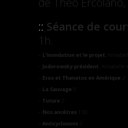
de Théo Ercolano,
Séance de cour
1h.
–
L’inondation et le projet
, Annabel
–
Jodorowsky président
, Annabelle 
–
Eros et Thanatos en Amérique
2′
–
La Sauvage
5′
–
Tuture
2′
–
Nos ancêtres
1’30
–
Anticyclonons
5′