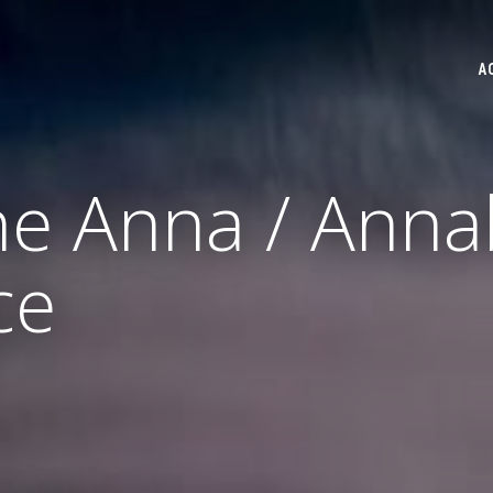
A
e Anna / Annabe
ce