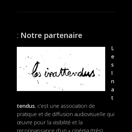
Notre partenaire
L
e
s
I
n
a
t
tendus
, c’est une association de
pratique et de diffusion audiovisuelle qui
œuvre pour la visibilité et la
reconnaissance d’un « cinéma (très)