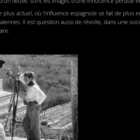
’un fleuve, sont les images d’une innocence perdue e
plus actuel, où l’influence espagnole se fait de plus en
aïennes. Il est question aussi de révolte, dans une soci
ire.