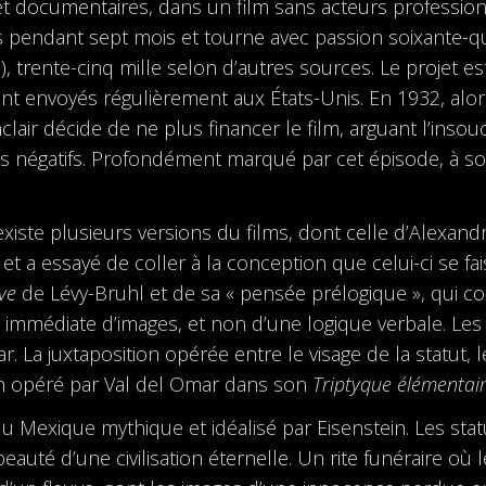
 documentaires, dans un film sans acteurs profession
ys pendant sept mois et tourne avec passion soixante-q
), trente-cinq mille selon d’autres sources. Le projet es
t envoyés régulièrement aux États-Unis. En 1932, alo
clair décide de ne plus financer le film, arguant l’insou
s négatifs. Profondément marqué par cet épisode, à son
 existe plusieurs versions du films, dont celle d’Alexand
 a essayé de coller à la conception que celui-ci se fais
ve
de Lévy-Bruhl et de sa « pensée prélogique », qui
 immédiate d’images, et non d’une logique verbale. Les
La juxtaposition opérée entre le visage de la statut, l
ion opéré par Val del Omar dans son
Triptyque élémentai
 du Mexique mythique et idéalisé par Eisenstein. Les s
eauté d’une civilisation éternelle. Un rite funéraire où 