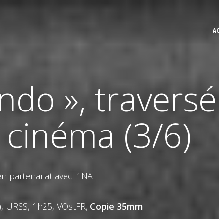
A
ndo », travers
 cinéma (3/6)
n partenariat avec l’INA
), URSS, 1h25, VOstFR,
Copie 35mm