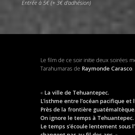
Entrée à 5€ (+ 3€ d’adhésion)
Le film de ce soir initie deux soirée
Tarahumaras de
Raymonde Carasco
.
«
La ville de Tehuantepec.
L’isthme entre l’océan pacifique et 
Près de la frontière guatémaltèque
On ignore le temps à Tehuantepec.
Le temps s’écoule lentement sous l
changent pas au fil des ans.
»