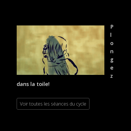
P
l
o
n
g
e
z
dans la toile!
Voir toutes les séances du cycle