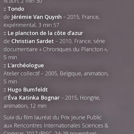
fiction, 2 min 30
:: Tondo
de
Jérémie Van Quynh
– 2015, France,
expérimental, 3 min 57
:: Le plancton de la côte d’azur
de
Christian Sardet
– 2010, France, série
documentaire « Chroniques du Plancton »,
5 min
:: L’archéologue
Atelier collectif – 2005, Belgique, animation,
5 min
:: Hugo Bumfeldt
d’
Éva Katinka Bognar
– 2015, Hongrie,
animation, 12 min
Suivi du film lauréat du Prix Jeune Public
aux Rencontres Internationales Sciences &
Cinémas 2017 (RISC, 24-29 novembre)