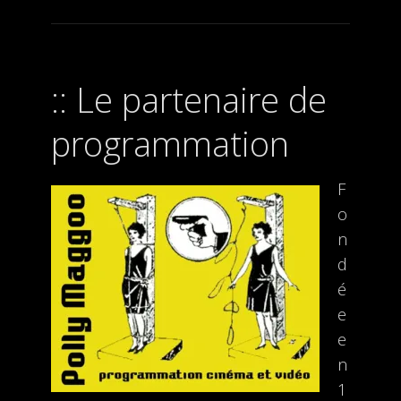
Le partenaire de
programmation
F
o
n
d
é
e
e
n
1