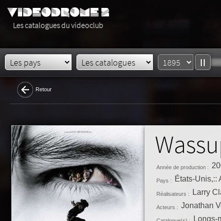
Les catalogues du videoclub
Retour
Wassu
20
Année de production :
États-Unis,::
Pays :
Larry Cl
Réalisateurs :
Jonathan V
Acteurs :
Longs-m
Catalogue(s) :