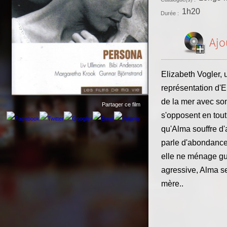
1h20
Durée :
Ajo
Elizabeth Vogler,
représentation d'E
de la mer avec so
Partager ce film
s'opposent en tout
qu'Alma souffre d'
parle d'abondance.
elle ne ménage guè
agressive, Alma se 
mère..