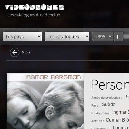
Les catalogues du videoclub
Retour
Perso
19
Année de production :
Suède
Pays :
Ingmar
Réalisateurs :
Gunnar Bjö
Acteurs :
Longs-m
Catalogue(s) :