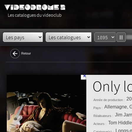
Les catalogues du videoclub
Retour
Only lo
20
Année de production :
Allemagne, 
Pays :
Jim Jar
Réalisateurs :
Tom Hiddle
Acteurs :
Longs-m
Catalogue(s) :