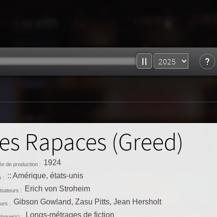
es Rapaces (Greed)
1924
e de production :
:: Amérique, états-unis
 :
Erich von Stroheim
isateurs :
Gibson Gowland, Zasu Pitts, Jean Hersholt
urs :
Longs-métrages de fiction
logue(s) :