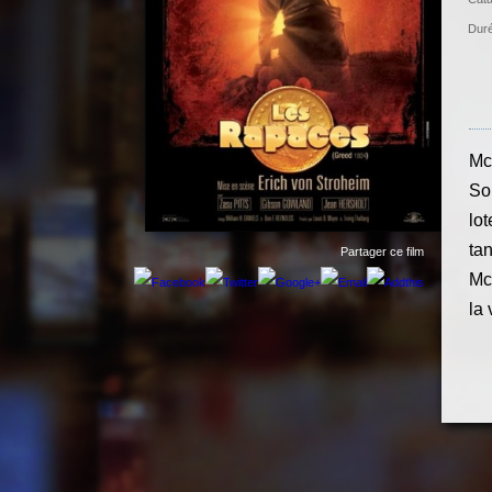
Duré
McT
Son
lot
tan
Partager ce film
Mc
la 