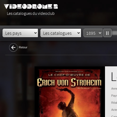
Les catalogues du videoclub
Retour
L
Anné
Pays
Réal
Acte
Cata