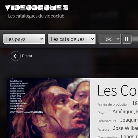
Les catalogues du videoclub
Retour
Les Co
19
Année de production :
:: Amérique, 
Pays :
Joaquim
Réalisateurs :
Jose Wilker
Acteurs :
Longs-m
Catalogue(s) :