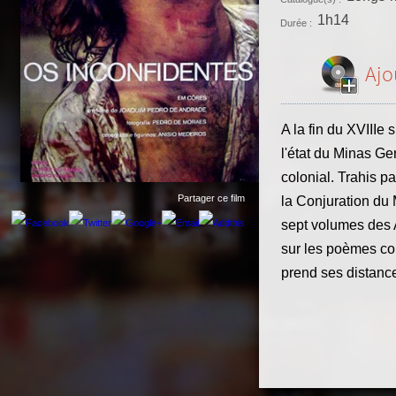
1h14
Durée :
Ajo
A la fin du XVIIIe 
l'état du Minas Ge
colonial. Trahis par
Partager ce film
la Conjuration du 
sept volumes des A
sur les poèmes co
prend ses distances