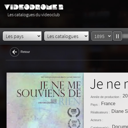
Les catalogues du videoclub
Retour
Je ne 
20
Année de production :
France
Pays :
Diane S
Réalisateurs :
Acteurs :
Docume
Catalogue(s) :