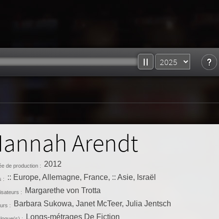
annah Arendt
2012
e de production :
:: Europe, Allemagne, France, :: Asie, Israël
 :
Margarethe von Trotta
isateurs :
Barbara Sukowa, Janet McTeer, Julia Jentsch
urs :
Longs-métrages De Fiction
logue(s) :