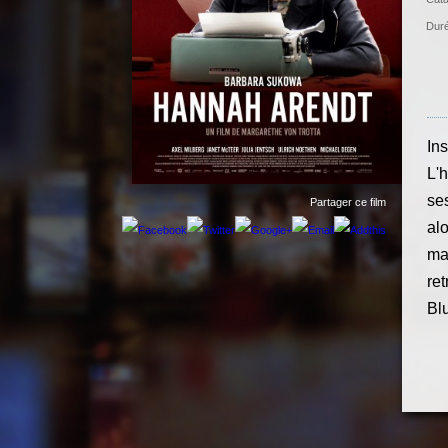
Duré
In
L'h
ses
Partager ce film
alo
ma
ret
Blu