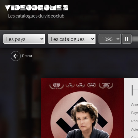
Les catalogues du videoclub
Retour
H
Anné
Pays
Réal
Acte
Cata