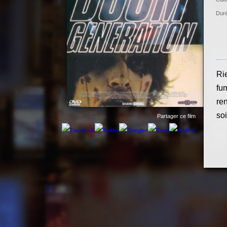
Duré
Rie
fum
ren
so
Partager ce film