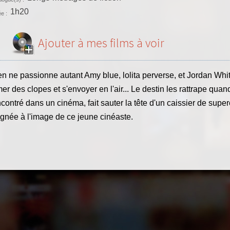
1h20
e :
Ajouter à mes films à voir
n ne passionne autant Amy blue, lolita perverse, et Jordan Whit
er des clopes et s'envoyer en l'air... Le destin les rattrape qu
contré dans un cinéma, fait sauter la tête d'un caissier de sup
ignée à l'image de ce jeune cinéaste.