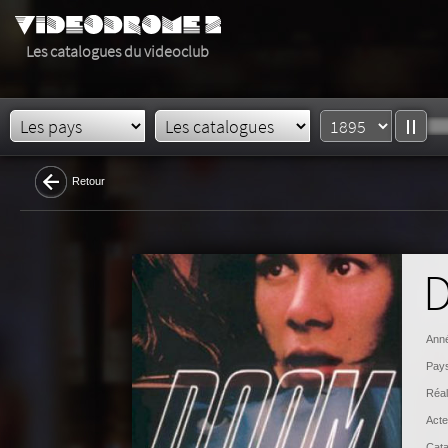
Les catalogues du videoclub
Retour
D
Anné
Pays
Réal
Acte
Cata