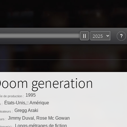
oom generation
1995
e de production :
États-Unis,:: Amérique
 :
Gregg Araki
isateurs :
Jimmy Duval, Rose Mc Gowan
urs :
Longs-métrages de fiction
logue(s) :