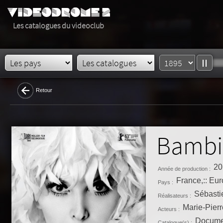
Les catalogues du videoclub
Retour
Bambi
20
Année de production :
France,:: Eu
Pays :
Sébastie
Réalisateurs :
Marie-Pierr
Acteurs :
Docume
Catalogue(s) :